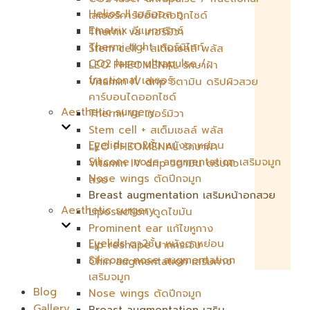
Helios II เฮลิออส ทู
เลเซอร์คาร์บอนไดออกไซด์
Ematrix อีแมททริกซ์
Thermi va เทอร์มิวา
Thermi tight เทอร์มิไทท์
Stem cell + สเต็มเซลล์ พลัส
CO2 laser ultrapulse /
LEO PHEOMENAL รักษาฝ้า
fractional เลเซอร์
Vitamin IV drip วิตามิน ดริปผิวสวย
คาร์บอนไดออกไซด์
Aesthetic surgery
Thermi va เทอร์มิวา
Stem cell + สเต็มเซลล์ พลัส
Eyelids ตา2ชั้น หนังตาหย่อน
LEO PHEOMENAL รักษาฝ้า
Silicone nose augmentation เสริมจมูก
Vitamin IV drip วิตามิน ดริปผิว
Nose wings ตัดปีกจมูก
สวย
Breast augmentation เสริมหน้าอกสวย
Aesthetic surgery
Liposuction ดูดไขมัน
Prominent ear แก้ไขหูกาง
Eyelids ตา2ชั้น หนังตาหย่อน
Lip reshape ปากกระจับ
Silicone nose augmentation
Chin augmentation เสริมคาง
เสริมจมูก
Blog
Nose wings ตัดปีกจมูก
Gallery
Breast augmentation เสริม